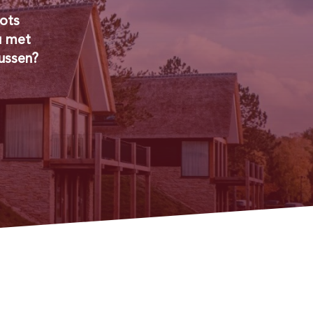
rots
u met
tussen?