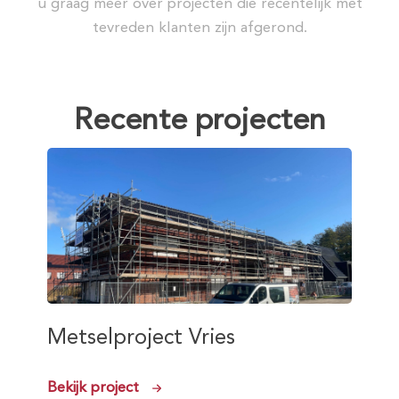
u graag meer over projecten die recentelijk met
tevreden klanten zijn afgerond.
Recente projecten
Metselproject Vries
Bekijk project