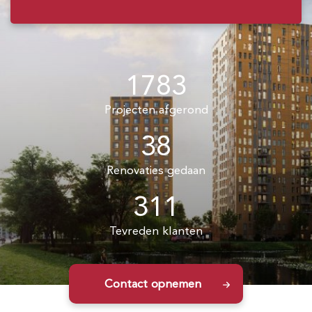
1783
Projecten afgerond
38
Renovaties gedaan
311
Tevreden klanten
Contact opnemen