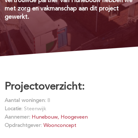
vertrouwde partner van Hunebouw hebben we
met zorg en vakmanschap aan dit project
gewerkt.
Projectoverzicht:
Aantal
woningen
: 8
Locatie
: Steenwijk
Aannemer:
Hunebouw, Hoogeveen
Opdrachtgever
:
Woonconcept