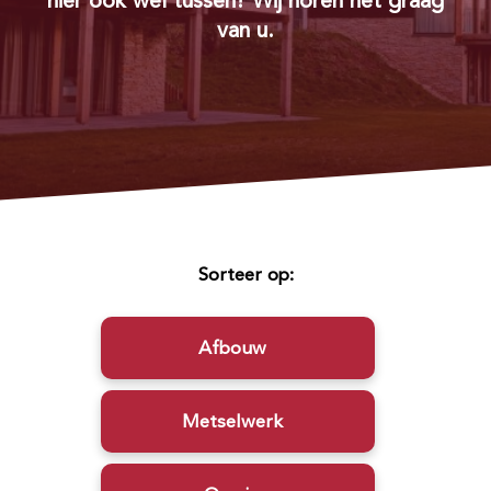
hier ook wel tussen? Wij horen het graag
van u.
Sorteer op:
Afbouw
Metselwerk