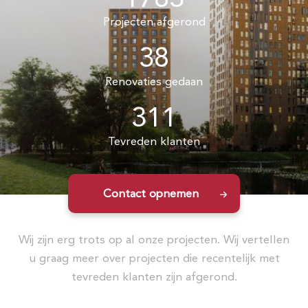
Projecten afgerond
38
Renovaties gedaan
311
Tevreden klanten
Contact opnemen
Wij zijn erg trots op al onze projecten. Wij vertellen
u graag meer over projecten die recentelijk met
tevreden klanten zijn afgerond.