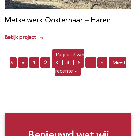
Metselwerk Oosterhaar – Haren
Bekijk project
Pagina 2 van
6
«
1
2
3
4
5
...
»
Minst
recente »
Benieuwd wat wij