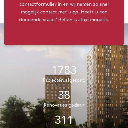
contactformulier in en wij nemen zo snel
mogelijk contact met u op. Heeft u een
dringende vraag? Bellen is altijd mogelijk.
1783
Projecten afgerond
38
Renovaties gedaan
311