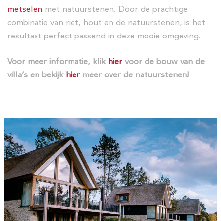
metselen
met natuurstenen. Door de prachtige
combinatie van riet, hout en de natuurstenen, is het
resultaat perfect passend in deze mooie omgeving.
Voor meer informatie, klik
hier
voor de bouw van de
villa’s en bekijk
hier
meer over de natuurstenen!