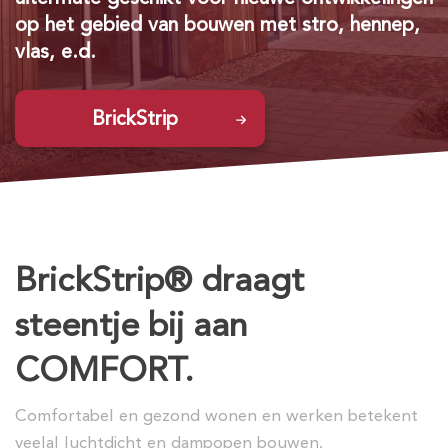
op het gebied van bouwen met stro, hennep,
vlas, e.d.
BrickStrip
BrickStrip® draagt
steentje bij aan
COMFORT.
Comfortabel en gezond wonen en werken betekent
veelal luchtdicht en dampopen bouwen.