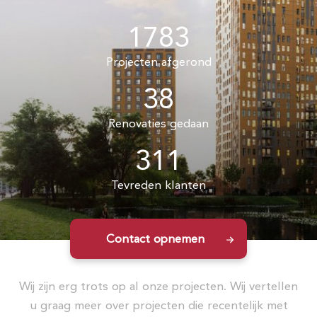
1783
Projecten afgerond
38
Renovaties gedaan
311
Tevreden klanten
Contact opnemen
Wij zijn erg trots op al onze projecten. Wij vertellen
u graag meer over projecten die recentelijk met