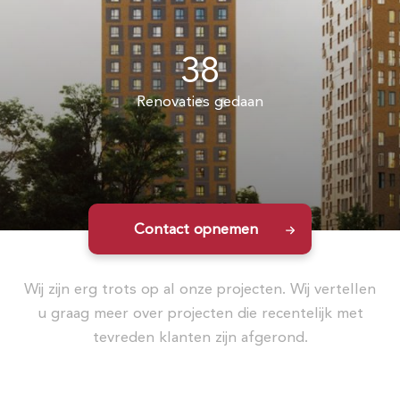
38
Renovaties gedaan
Contact opnemen
Wij zijn erg trots op al onze projecten. Wij vertellen
u graag meer over projecten die recentelijk met
tevreden klanten zijn afgerond.