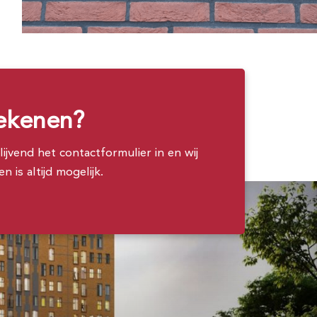
tekenen?
ijvend het contactformulier in en wij
is altijd mogelijk.