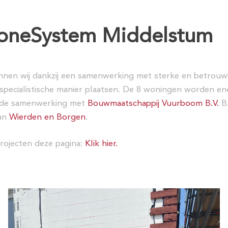
toneSystem Middelstum
nen wij dankzij een samenwerking met sterke en betrouw
 specialistische manier plaatsen. De 8 woningen worden en
ede samenwerking met
Bouwmaatschappij Vuurboom B.V.
B.
aan
Wierden en Borgen
.
projecten deze pagina:
Klik hier.